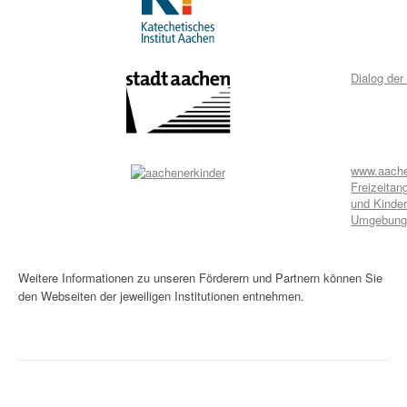
Dialog der
www.aache
Freizeitan
und Kinde
Umgebun
Weitere Informationen zu unseren Förderern und Partnern können Sie
den Webseiten der jeweiligen Institutionen entnehmen.