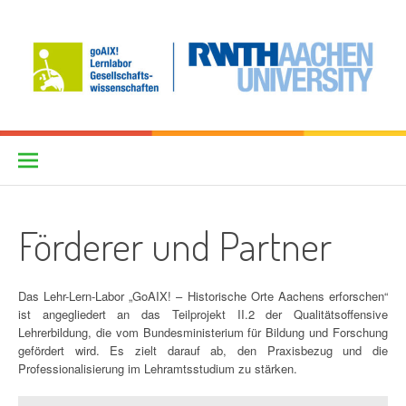
Skip
to
content
goAIX! – historische Orte
PROJEKTSEITE
erforschen
Förderer und Partner
Das Lehr-Lern-Labor „GoAIX! – Historische Orte Aachens erforschen“
ist angegliedert an das Teilprojekt II.2 der Qualitätsoffensive
Lehrerbildung, die vom Bundesministerium für Bildung und Forschung
gefördert wird. Es zielt darauf ab, den Praxisbezug und die
Professionalisierung im Lehramtsstudium zu stärken.