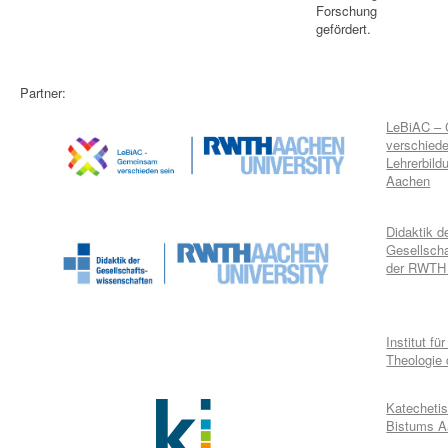
Forschung
gefördert.
Partner:
LeBiAC –
verschiede
Lehrerbil
Aachen
Didaktik d
Gesellsch
der RWTH
Institut fü
Theologie
Katechetis
Bistums 