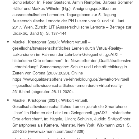
Schülerlabor. In: Peter Gautschi, Armin Rempfler, Barbara Sommer
Häller und Markus Wilhelm (Hg.): Aneignungspraktiken an
ausserschulischen Lernorten. Tagungsband zur 5. Tagung
Ausserschulische Lernorte der PH Luzern vom 9. und 10. Juni
2017. Wien, Zürich: LIT (Ausserschulische Lernorte – Beiträge zur
Didaktik, Band 5), S. 137–144.
Muckel, Kristopher (2020): Wirkort virtuell –
gesellschaftswissenschaftliches Lernen durch Virtual-Reality-
Exkursionen im Rahmen der Lehr-Lern-Gelegenheit „goAIX! –
historische Orte erforschen“. In: Newsletter der „Qualitätsoffensive
Lehrerbildung“. Sonderausgabe: Schule und Lehrkräftebildung in
Zeiten von Corona (20.07.2020). Online
https://www.qualitaetsoffensive-lehrerbildung.de/de/wirkort-virtuell
—gesellschaftswissenschaftliches-lernen-durch-virtual-reality-
2318.html (abgerufen 28.11.2020).
Muckel, Kristopher (2021): Wirkort virtuell.
Gesellschaftswissenschaftliches Lernen „durch die Smartphone-
Linse“ im Rahmen der Lehr-Lern-Gelegenheit „goAIX! – historische
Orte erforschen“, in: Hägele, Ulrich; Schühle, Judith: SnAppShots:
Smartphones als Kamera. Münster, New York: Waxmann 2021, S.
224-235 (www.waxmann.com/buch4329).