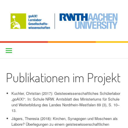
Skip
to
content
goAIX! – historische Orte
PROJEKTSEITE
erforschen
Publikationen im Projekt
Kuchler, Christian (2017): Geisteswissenschaftliches Schülerlabor
„goAIX!“. In: Schule NRW. Amtsblatt des Ministeriums für Schule
und Weiterbildung des Landes Nordrhein-Westfalen 69 (3), S. 10–
13.
Jägers, Theresia (2018): Kirchen, Synagogen und Moscheen als
Labore? Überlegungen zu einem geisteswissenschaftlichen