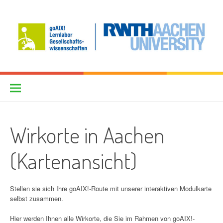
Skip
to
content
goAIX! – historische Orte
PROJEKTSEITE
erforschen
Wirkorte in Aachen
(Kartenansicht)
Stellen sie sich Ihre goAIX!-Route mit unserer interaktiven Modulkarte
selbst zusammen.
Hier werden Ihnen alle Wirkorte, die Sie im Rahmen von goAIX!-